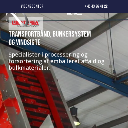
WESTERIA®
Videnscenter
+45 43 96 41 22
Menu
Transportbånd, bunkersystem
og vindsigte
Specialister i processering og
forsortering af emballeret affald og
bulkmaterialer.