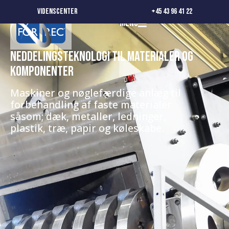
FOR REC
Videnscenter
+45 43 96 41 22
Menu
Neddelingsteknologi til materialer og
komponenter
Maskiner og nøglefærdige anlæg til
forbehandling af faste materialer
såsom; dæk, metaller, ledninger,
plastik, træ, papir og køleskabe.