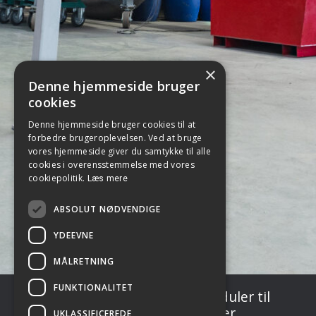
×
Denne hjemmeside bruger
cookies
Denne hjemmeside bruger cookies til at
forbedre brugeroplevelsen. Ved at bruge
vores hjemmeside giver du samtykke til alle
cookies i overensstemmelse med vores
cookiepolitik.
Læs mere
ABSOLUT NØDVENDIGE
YDEEVNE
MÅLRETNING
FUNKTIONALITET
Fra individuelle maskiner og moduler til
komplette nøglefærdige løsninger
UKLASSIFICEREDE